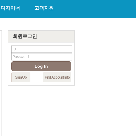
천디자이너
고객지원
회원로그인
2011년)
45회
(2010년)
44회
(2009년)
43회
(2008년)
42회
(2007년)
41회
(20
Log In
Sign Up
Find Account Info