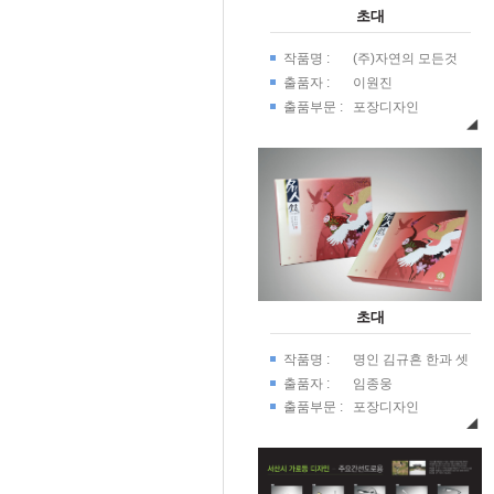
초대
작품명 :
(주)자연의 모든것
Brand Identity
출품자 :
이원진
Design
출품부문 :
포장디자인
초대
작품명 :
명인 김규흔 한과 셋
트포장
출품자 :
임종웅
출품부문 :
포장디자인