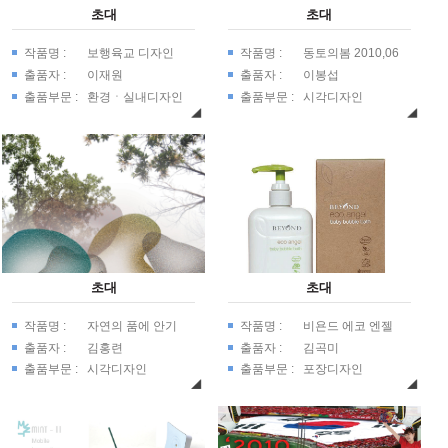
초대
초대
작품명 :
보행육교 디자인
작품명 :
동토의봄 2010,06
출품자 :
이재원
출품자 :
이봉섭
출품부문 :
환경ㆍ실내디자인
출품부문 :
시각디자인
초대
초대
작품명 :
자연의 품에 안기
작품명 :
비욘드 에코 엔젤
어...
출품자 :
김홍련
출품자 :
김곡미
출품부문 :
시각디자인
출품부문 :
포장디자인