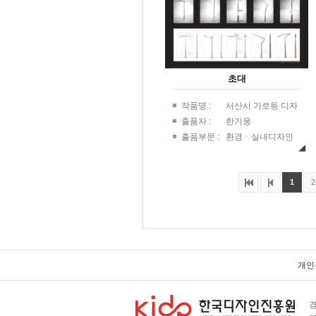
초대
작품명 :
서산시 가로등 디자
인 - 주요간선도로용
출품자 :
한기웅
출품부문 :
환경ㆍ실내디자인
1
2
개인
경