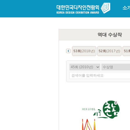
소
역대
수상작
3회
(1968년)
2회
(1967년)
1회
(1966년)
53회
(2018년)
52회
(2017년)
51