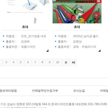
초대
초대
작품명 :
민트_2(가정용 네트
작품명 :
2010년 남아공 월드
워크 기지국)
컵 응원도구
출품자 :
김경배
출품자 :
김병상
출품부문 :
제품디자인
출품부문 :
공예ㆍ주얼리디자
인
3
4
5
6
7
8
9
10
정보처리방침
이메일무단수집거부
오시는길
이메
기도 성남시 양현로 322 (야탑동 344-1) 한국디자인진흥원 대표전화: 031-780-2165