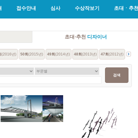
개
접수안내
심사
수상작보기
초대ㆍ추
초대·추천
디자이너
회
(2016년)
50회
(2015년)
49회
(2014년)
48회
(2013년)
47회
(2012년)
46회
(