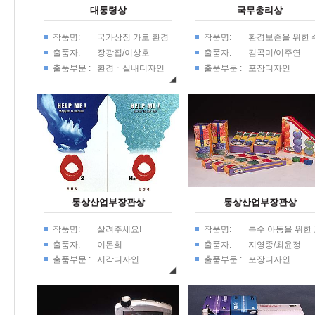
대통령상
국무총리상
작품명:
국가상징 가로 환경
작품명:
환경보존을 위한 
조성을 위한 가로시
출용 에어컨포장
출품자:
장광집/이상호
출품자:
김곡미/이주연
설물 디자인계획
자인연구
출품부문 :
환경ㆍ실내디자인
출품부문 :
포장디자인
통상산업부장관상
통상산업부장관상
작품명:
살려주세요!
작품명:
특수 아동을 위한
재/ 교구 포장디
출품자:
이돈희
출품자:
지영종/최윤정
출품부문 :
시각디자인
출품부문 :
포장디자인