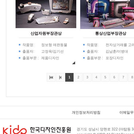
산업자원부장관상
통상산업부장관상
작품명:
정보형 애완동물
작품명:
전자상거래를 고
한 주문형 PC 포
출품자:
고정욱/김기선
출품자:
김남훈/이병대
디자인
출품부문 :
제품디자인
출품부문 :
포장디자인
1
2
3
4
5
6
7
8
개인정보처리방침
이메일무
경기도 성남시 양현로 322 (야탑동 34