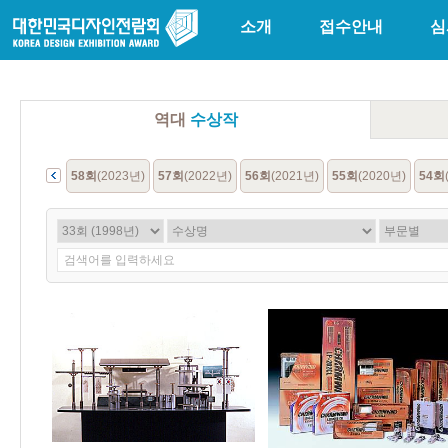
소개
접수안내
심
역대
수상작
회
(1966년)
58회
(2023년)
57회
(2022년)
56회
(2021년)
55회
(2020년)
54회