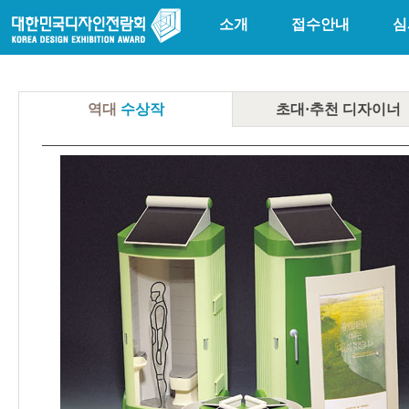
소개
접수안내
심
역대
수상작
초대·추천
디자이너