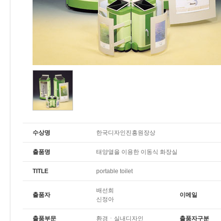
수상명
한국디자인진흥원장상
출품명
태양열을 이용한 이동식 화장실
TITLE
portable toilet
배선희
출품자
이메일
신정아
출품부문
환경ㆍ실내디자인
출품자구분