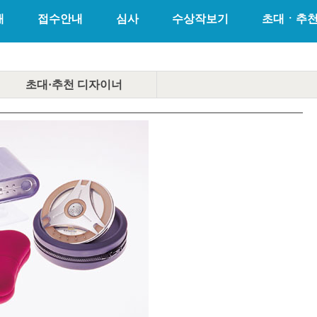
개
접수안내
심사
수상작보기
초대ㆍ추
초대·추천
디자이너