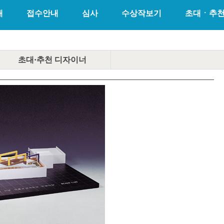
개
접수안내
심사
수상작보기
초대ㆍ추
초대·추천
디자이너