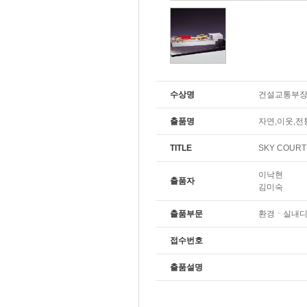
수상명
건설교통부
출품명
자연,이웃,전
TITLE
SKY COURT
이낙현
출품자
김미숙
출품부문
환경ㆍ실내
접수번호
출품설명