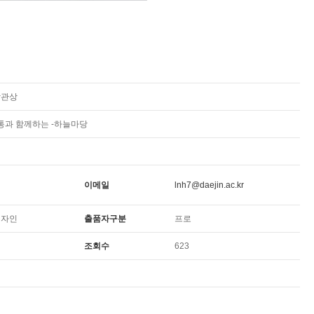
장관상
통과 함께하는 -하늘마당
이메일
lnh7@daejin.ac.kr
디자인
출품자구분
프로
조회수
623