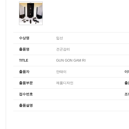
수상명
입선
출품명
건곤감리
TITLE
GUN GON GAM RI
출품자
안태이
이
출품부문
제품디자인
출
접수번호
조
출품설명