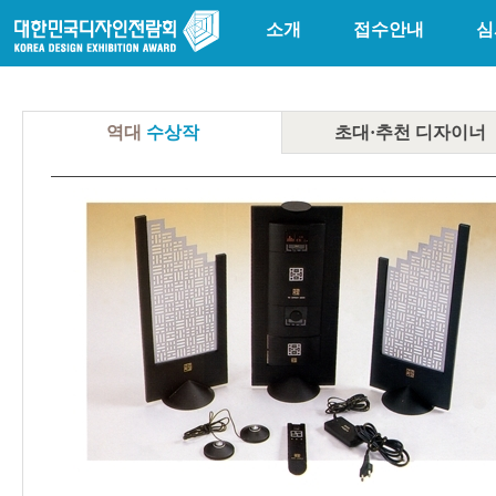
소개
접수안내
심
역대
수상작
초대·추천
디자이너