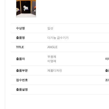
수상명
입선
출품명
다기능 급수기기
TITLE
ANGLE
우원제
출품자
이
이영재
출품부문
제품디자인
출
접수번호
조
출품설명