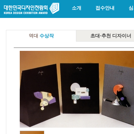
소개
접수안내
심
역대
수상작
초대·추천
디자이너