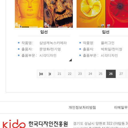
입선
입선
작품명:
삼성캐녹스카메라
작품명:
플러그인
포스터
출품자:
문영화/천기영
출품자:
박희일/천미정
출품부문 :
시각디자인
출품부문 :
시각디자인
21
22
23
24
25
26
27
개인정보처리방침
이메일무
경기도 성남시 양현로 322 (야탑동 34