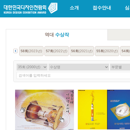
소개
접수안내
심
역대
수상작
회
(1966년)
58회
(2023년)
57회
(2022년)
56회
(2021년)
55회
(2020년)
54회