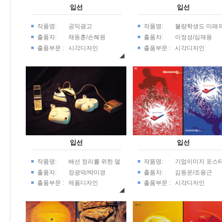
입선
입선
작품명:
공익광고
작품명:
불량학생도 미래
주인공..
출품자:
채동훈/손혜원
출품자:
이정성/심재용
출품부문 :
시각디자인
출품부문 :
시각디자인
입선
입선
작품명:
배선 정리를 위한 멀
작품명:
기업이미지 포스
티탭
출품자:
장광덕/박미경
출품자:
김동운/조용근
출품부문 :
제품디자인
출품부문 :
시각디자인